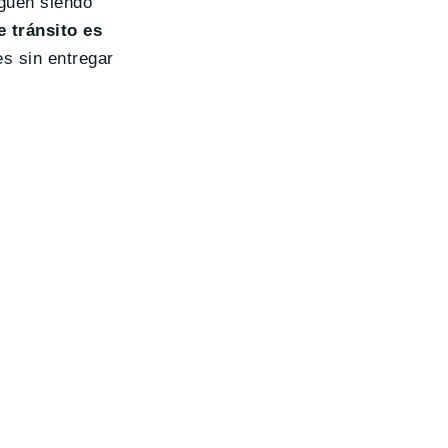
iguen siendo
e tránsito es
s sin entregar