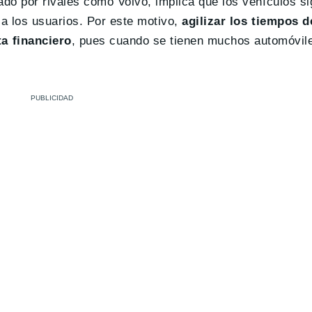
ado por rivales como Volvo, implica que los vehículos s
 a los usuarios. Por este motivo,
agilizar los tiempos d
a financiero
, pues cuando se tienen muchos automóvile