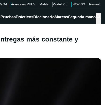
MG4
Aranceles PHEV
Mahle
Model Y L
BMW iX3
Renault 4
d
Pruebas
Prácticos
Diccionario
Marcas
Segunda mano
entregas más constante y