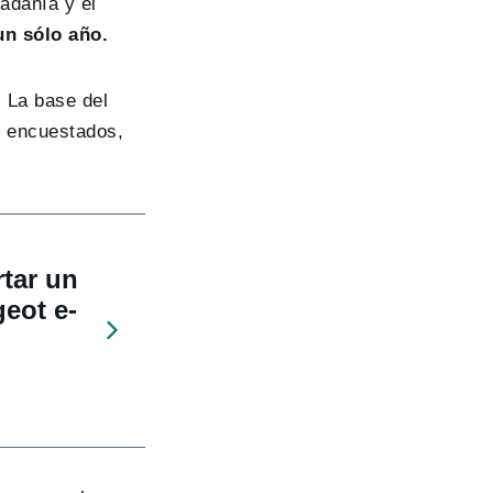
dadanía y el
un sólo año.
. La base del
8 encuestados,
rtar un
eot e-