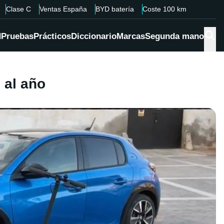
Clase C
Ventas España
BYD batería
Coste 100 km
d
Pruebas
Prácticos
Diccionario
Marcas
Segunda mano
 al año