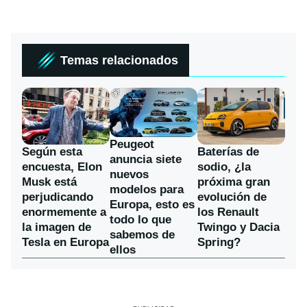
Temas relacionados
Peugeot
Según esta
Baterías de
anuncia siete
encuesta, Elon
sodio, ¿la
nuevos
Musk está
próxima gran
modelos para
perjudicando
evolución de
Europa, esto es
enormemente a
los Renault
todo lo que
la imagen de
Twingo y Dacia
sabemos de
Tesla en Europa
Spring?
ellos