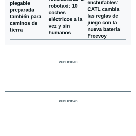
enchufables:
plegable
robotaxi: 10
CATL cambia
preparada
coches
las reglas de
también para
eléctricos a la
juego con la
caminos de
vez y sin
nueva batería
tierra
humanos
Freevoy