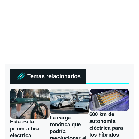
Temas relacionados
600 km de
La carga
autonomía
Esta es la
robótica que
eléctrica para
primera bici
podría
los híbridos
eléctrica
revolucionar el