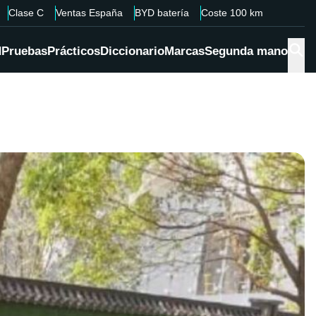
Clase C
Ventas España
BYD batería
Coste 100 km
d
Pruebas
Prácticos
Diccionario
Marcas
Segunda mano