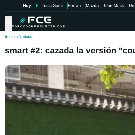
Hoy
Tesla Semi
Ferrari
Mazda
Elon Musk
De
Inicio
Noticias
smart #2: cazada la versión "co