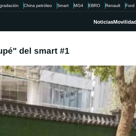
gradación
China petróleo
Smart
MG4
EBRO
Renault
Ford
Noticias
Movilida
upé" del smart #1