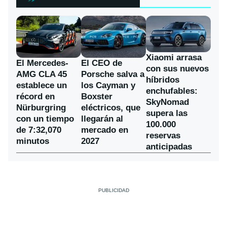
Xiaomi arrasa
El Mercedes-
El CEO de
con sus nuevos
AMG CLA 45
Porsche salva a
híbridos
establece un
los Cayman y
enchufables:
récord en
Boxster
SkyNomad
Nürburgring
eléctricos, que
supera las
con un tiempo
llegarán al
100.000
de 7:32,070
mercado en
reservas
minutos
2027
anticipadas