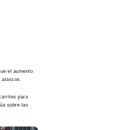
que el aumento
y atascos.
carriles para
túa sobre las