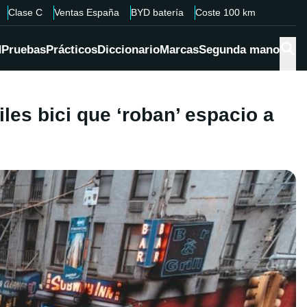
Clase C
Ventas España
BYD batería
Coste 100 km
d
Pruebas
Prácticos
Diccionario
Marcas
Segunda mano
iles bici que ‘roban’ espacio a