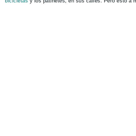
bicicletas
y los patinetes, en sus calles. Pero esto a 