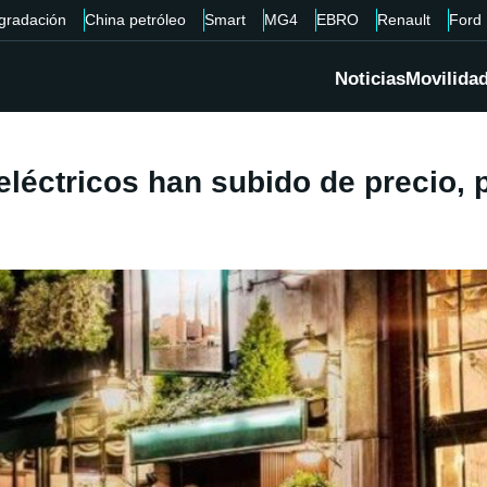
gradación
China petróleo
Smart
MG4
EBRO
Renault
Ford
Noticias
Movilida
léctricos han subido de precio, 