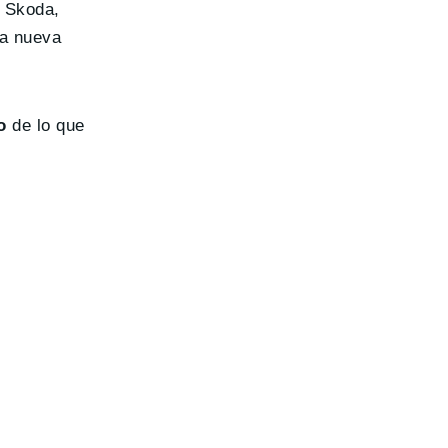
y Skoda,
la nueva
o
de lo que