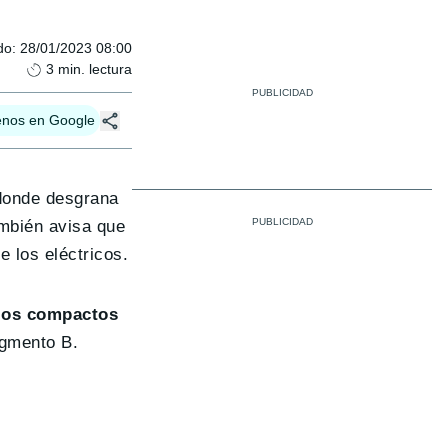
do
:
28/01/2023 08:00
3
min. lectura
enos en Google
donde desgrana
ambién avisa que
e los eléctricos.
los compactos
egmento B.