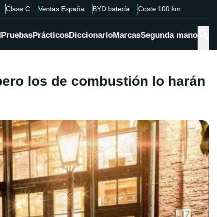
Clase C
Ventas España
BYD batería
Coste 100 km
d
Pruebas
Prácticos
Diccionario
Marcas
Segunda mano
pero los de combustión lo harán