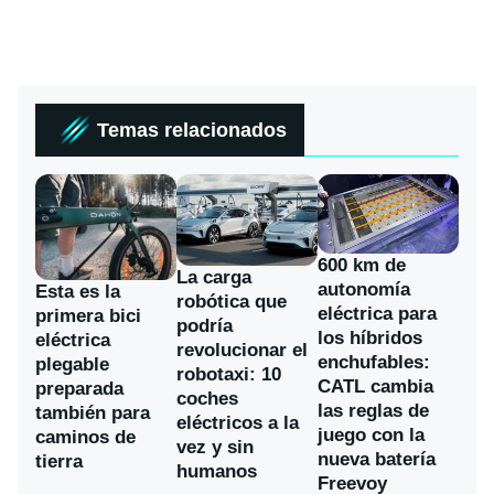
Temas relacionados
600 km de
La carga
autonomía
Esta es la
robótica que
eléctrica para
primera bici
podría
los híbridos
eléctrica
revolucionar el
enchufables:
plegable
robotaxi: 10
CATL cambia
preparada
coches
las reglas de
también para
eléctricos a la
juego con la
caminos de
vez y sin
nueva batería
tierra
humanos
Freevoy