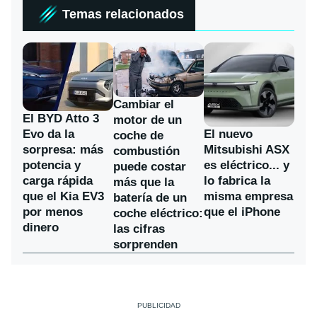
Temas relacionados
Cambiar el
El BYD Atto 3
motor de un
Evo da la
El nuevo
coche de
sorpresa: más
Mitsubishi ASX
combustión
potencia y
es eléctrico... y
puede costar
carga rápida
lo fabrica la
más que la
que el Kia EV3
misma empresa
batería de un
por menos
que el iPhone
coche eléctrico:
dinero
las cifras
sorprenden