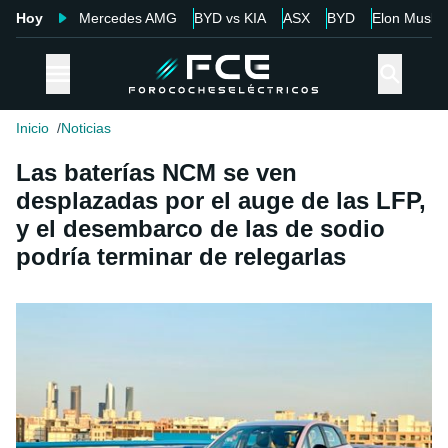
Hoy
Mercedes AMG
BYD vs KIA
ASX
BYD
Elon Musk
Inicio
Noticias
Las baterías NCM se ven
desplazadas por el auge de las LFP,
y el desembarco de las de sodio
podría terminar de relegarlas