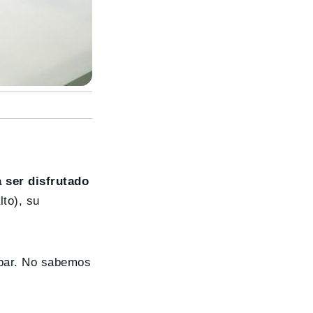
 ser disfrutado
to), su
par. No sabemos