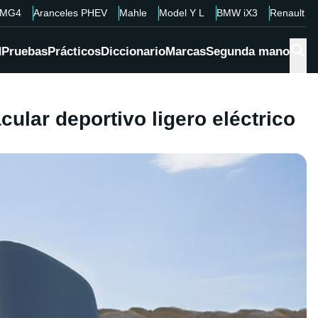
MG4
Aranceles PHEV
Mahle
Model Y L
BMW iX3
Renault 4
d
Pruebas
Prácticos
Diccionario
Marcas
Segunda mano
ular deportivo ligero eléctrico