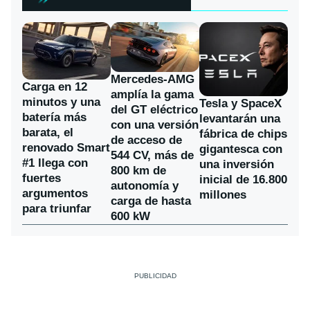
Mercedes-AMG
Carga en 12
amplía la gama
minutos y una
Tesla y SpaceX
del GT eléctrico
batería más
levantarán una
con una versión
barata, el
fábrica de chips
de acceso de
renovado Smart
gigantesca con
544 CV, más de
#1 llega con
una inversión
800 km de
fuertes
inicial de 16.800
autonomía y
argumentos
millones
carga de hasta
para triunfar
600 kW