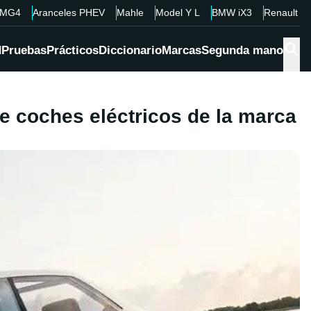
MG4
Aranceles PHEV
Mahle
Model Y L
BMW iX3
Renault 4
d
Pruebas
Prácticos
Diccionario
Marcas
Segunda mano
e coches eléctricos de la marca