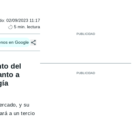
do
:
02/09/2023 11:17
5
min. lectura
enos en Google
to del
anto a
gía
ercado, y su
ará a un tercio