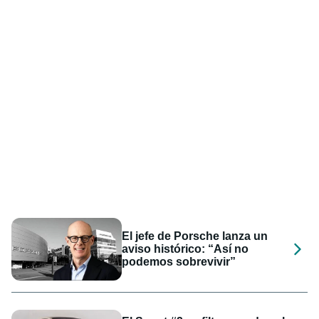
El jefe de Porsche lanza un
aviso histórico: “Así no
podemos sobrevivir”