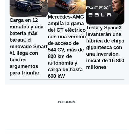
Mercedes-AMG
Carga en 12
amplía la gama
minutos y una
Tesla y SpaceX
del GT eléctrico
batería más
levantarán una
con una versión
barata, el
fábrica de chips
de acceso de
renovado Smart
gigantesca con
544 CV, más de
#1 llega con
una inversión
800 km de
fuertes
inicial de 16.800
autonomía y
argumentos
millones
carga de hasta
para triunfar
600 kW