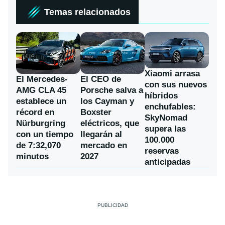
Temas relacionados
Xiaomi arrasa
El Mercedes-
El CEO de
con sus nuevos
AMG CLA 45
Porsche salva a
híbridos
establece un
los Cayman y
enchufables:
récord en
Boxster
SkyNomad
Nürburgring
eléctricos, que
supera las
con un tiempo
llegarán al
100.000
de 7:32,070
mercado en
reservas
minutos
2027
anticipadas