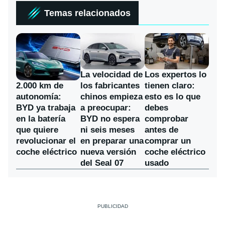
Temas relacionados
La velocidad de
Los expertos lo
los fabricantes
2.000 km de
tienen claro:
chinos empieza
autonomía:
esto es lo que
a preocupar:
BYD ya trabaja
debes
BYD no espera
en la batería
comprobar
ni seis meses
que quiere
antes de
en preparar una
revolucionar el
comprar un
nueva versión
coche eléctrico
coche eléctrico
del Seal 07
usado