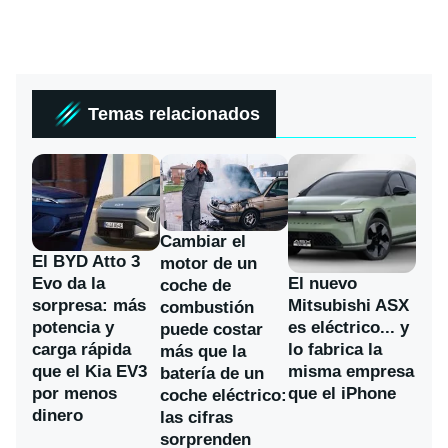
Temas relacionados
Cambiar el
El BYD Atto 3
motor de un
Evo da la
El nuevo
coche de
sorpresa: más
Mitsubishi ASX
combustión
potencia y
es eléctrico... y
puede costar
carga rápida
lo fabrica la
más que la
que el Kia EV3
misma empresa
batería de un
por menos
que el iPhone
coche eléctrico:
dinero
las cifras
sorprenden