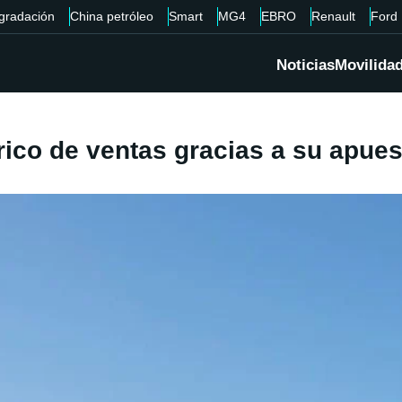
gradación
China petróleo
Smart
MG4
EBRO
Renault
Ford
Noticias
Movilida
rico de ventas gracias a su apues