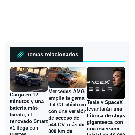
Temas relacionados
Mercedes-AMG
Carga en 12
amplía la gama
minutos y una
Tesla y SpaceX
del GT eléctrico
batería más
levantarán una
con una versión
barata, el
fábrica de chips
de acceso de
renovado Smart
gigantesca con
544 CV, más de
#1 llega con
una inversión
800 km de
fuertes