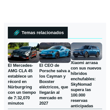
Temas relacionados
Xiaomi arrasa
El Mercedes-
El CEO de
con sus nuevos
AMG CLA 45
Porsche salva a
híbridos
establece un
los Cayman y
enchufables:
récord en
Boxster
SkyNomad
Nürburgring
eléctricos, que
supera las
con un tiempo
llegarán al
100.000
de 7:32,070
mercado en
reservas
minutos
2027
anticipadas