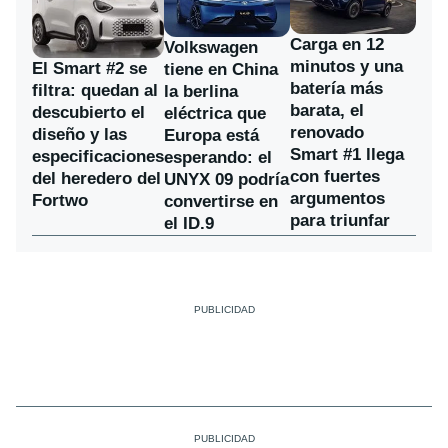
Carga en 12
Volkswagen
minutos y una
El Smart #2 se
tiene en China
batería más
filtra: quedan al
la berlina
barata, el
descubierto el
eléctrica que
renovado
diseño y las
Europa está
Smart #1 llega
especificaciones
esperando: el
con fuertes
del heredero del
UNYX 09 podría
argumentos
Fortwo
convertirse en
para triunfar
el ID.9