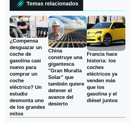
Temas relacionados
¿Compensa
desguazar un
China
coche de
Francia hace
construye una
gasolina casi
historia: los
gigantesca
nuevo para
coches
"Gran Muralla
comprar un
eléctricos ya
Solar" que
coche
venden más
también quiere
eléctrico? Un
que los
detener el
estudio
gasolina y el
avance del
desmonta uno
diésel juntos
desierto
de los grandes
mitos