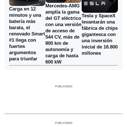
Mercedes-AMG
Carga en 12
amplía la gama
minutos y una
Tesla y SpaceX
del GT eléctrico
batería más
levantarán una
con una versión
barata, el
fábrica de chips
de acceso de
renovado Smart
gigantesca con
544 CV, más de
#1 llega con
una inversión
800 km de
fuertes
inicial de 16.800
autonomía y
argumentos
millones
carga de hasta
para triunfar
600 kW