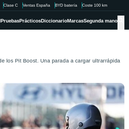
Clase C
Ventas España
BYD batería
Coste 100 km
d
Pruebas
Prácticos
Diccionario
Marcas
Segunda mano
e los Pit Boost. Una parada a cargar ultrarrápida