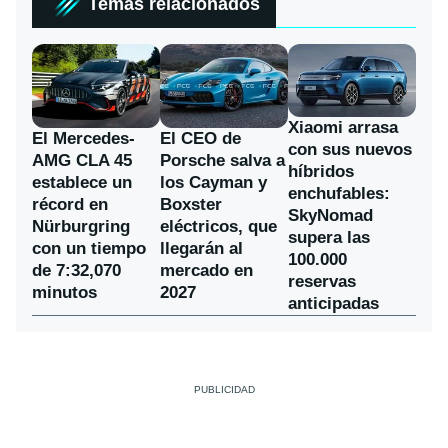
Temas relacionados
Xiaomi arrasa
El Mercedes-
El CEO de
con sus nuevos
AMG CLA 45
Porsche salva a
híbridos
establece un
los Cayman y
enchufables:
récord en
Boxster
SkyNomad
Nürburgring
eléctricos, que
supera las
con un tiempo
llegarán al
100.000
de 7:32,070
mercado en
reservas
minutos
2027
anticipadas