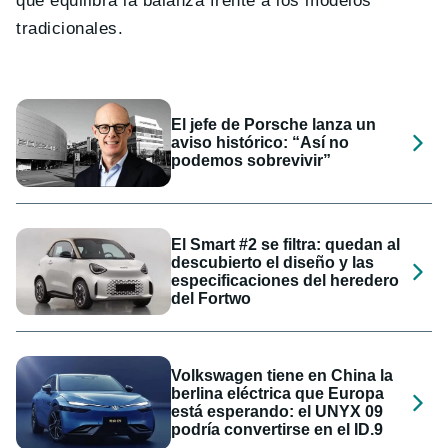
que equilibra la balanza frente a los modelos
tradicionales.
El jefe de Porsche lanza un
aviso histórico: “Así no
podemos sobrevivir”
El Smart #2 se filtra: quedan al
descubierto el diseño y las
especificaciones del heredero
del Fortwo
Volkswagen tiene en China la
berlina eléctrica que Europa
está esperando: el UNYX 09
podría convertirse en el ID.9