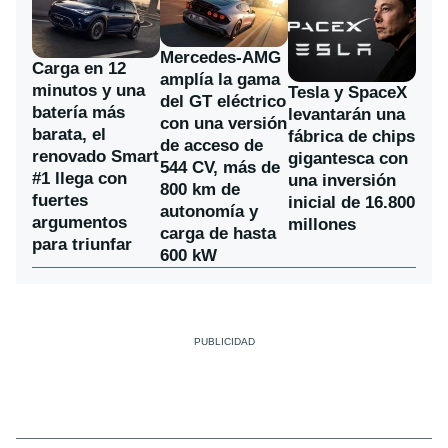
Mercedes-AMG
Carga en 12
amplía la gama
minutos y una
Tesla y SpaceX
del GT eléctrico
batería más
levantarán una
con una versión
barata, el
fábrica de chips
de acceso de
renovado Smart
gigantesca con
544 CV, más de
#1 llega con
una inversión
800 km de
fuertes
inicial de 16.800
autonomía y
argumentos
millones
carga de hasta
para triunfar
600 kW