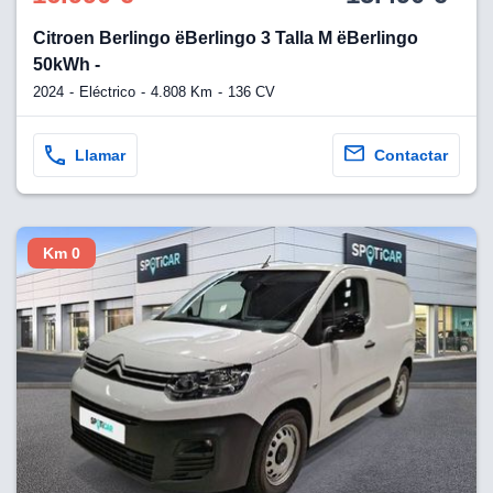
Citroen Berlingo ëBerlingo 3 Talla M ëBerlingo
50kWh -
2024
Eléctrico
4.808 Km
136 CV
Llamar
Contactar
Km 0