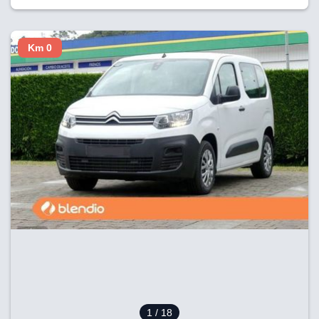
Km 0
1
/ 18