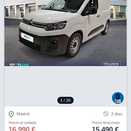
1
/ 26
Madrid
2 dias
Precio al contado
Precio financiado
16.990 €
15.490 €