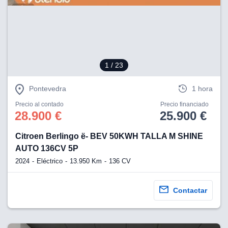
eb, pero no se
okies para
omportamiento
ar publicidad
ersonalizado,
drás
licidad
1
/ 23
rsonalizada.
zar la
Pontevedra
1 hora
e cookies y
stro sitio
Precio al contado
Precio financiado
 de este
28.900 €
25.900 €
do el botón
Citroen Berlingo ë- BEV 50KWH TALLA M SHINE
ntimiento,
AUTO 136CV 5P
estros socios
2024
Eléctrico
13.950 Km
136 CV
ies,
es únicos o
imilares para
Contactar
cceder y
os personales
a en este
s direcciones