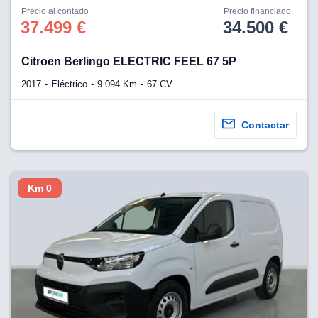
os para
Precio al contado
Precio financiado
anuncios
37.499 €
34.500 €
 perfiles
ad
 utilizar
Citroen Berlingo ELECTRIC FEEL 67 5P
seleccionar la
rsonalizada,
2017
Eléctrico
9.094 Km
67 CV
l para
el contenido,
s para la
Contactar
 contenido
, medir el
e la
edir el
Km 0
el contenido,
 público a
adísticas o a
 combinación
cedentes de
entes,
mejora de los
o de datos
 el objetivo
r el