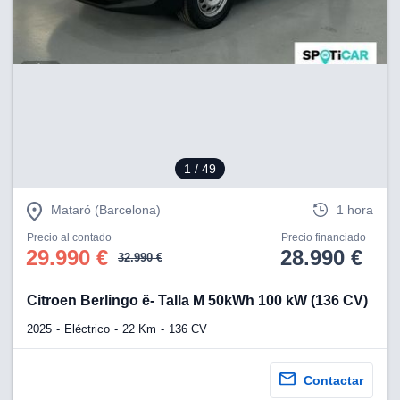
lización
ecisa e
n mediante
spositivos,
contenido
os, medición
 y contenido,
 de audiencia
1
/ 49
e servicios.
 1199 socios
Mataró (Barcelona)
1 hora
Precio al contado
Precio financiado
29.990 €
28.990 €
32.990 €
Citroen Berlingo ë- Talla M 50kWh 100 kW (136 CV)
2025
Eléctrico
22 Km
136 CV
Contactar