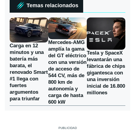
Temas relacionados
Mercedes-AMG
Carga en 12
amplía la gama
minutos y una
Tesla y SpaceX
del GT eléctrico
batería más
levantarán una
con una versión
barata, el
fábrica de chips
de acceso de
renovado Smart
gigantesca con
544 CV, más de
#1 llega con
una inversión
800 km de
fuertes
inicial de 16.800
autonomía y
argumentos
millones
carga de hasta
para triunfar
600 kW