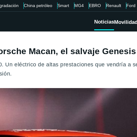
gradación
China petróleo
Smart
MG4
EBRO
Renault
Ford
Noticias
Movilida
 Porsche Macan, el salvaje Genes
 Un eléctrico de altas prestaciones que vendría a 
sión.