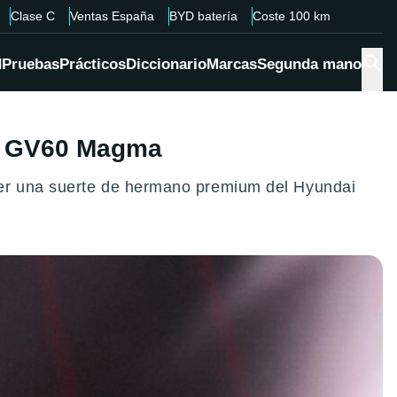
Clase C
Ventas España
BYD batería
Coste 100 km
d
Pruebas
Prácticos
Diccionario
Marcas
Segunda mano
is GV60 Magma
ser una suerte de hermano premium del Hyundai