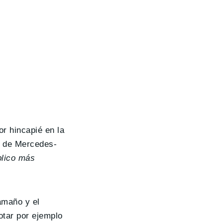
r hincapié en la
G de Mercedes-
blico más
amaño y el
otar por ejemplo