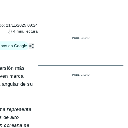
do
:
21/11/2025 09:24
4
min. lectura
enos en Google
versión más
oven marca
a angular de su
gma representa
 de alto
ón coreana se