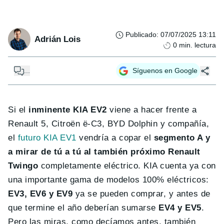
Publicado
:
07/07/2025 13:11
Adrián Lois
0
min. lectura
...
Síguenos en Google
Si el
inminente KIA EV2
viene a hacer frente a
Renault 5, Citroën ë-C3, BYD Dolphin y compañía,
el
futuro KIA EV1
vendría a copar el
segmento A y
a mirar de tú a tú al también próximo Renault
Twingo
completamente eléctrico. KIA cuenta ya con
una importante gama de modelos 100% eléctricos:
EV3, EV6 y EV9
ya se pueden comprar, y antes de
que termine el año deberían sumarse
EV4 y EV5
.
Pero las miras, como decíamos antes, también