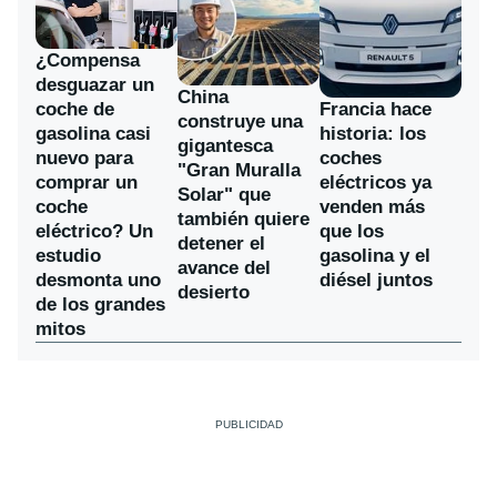
¿Compensa
desguazar un
China
coche de
Francia hace
construye una
gasolina casi
historia: los
gigantesca
nuevo para
coches
"Gran Muralla
comprar un
eléctricos ya
Solar" que
coche
venden más
también quiere
eléctrico? Un
que los
detener el
estudio
gasolina y el
avance del
desmonta uno
diésel juntos
desierto
de los grandes
mitos