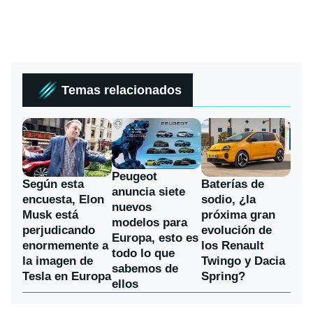
Temas relacionados
Peugeot
Según esta
Baterías de
anuncia siete
encuesta, Elon
sodio, ¿la
nuevos
Musk está
próxima gran
modelos para
perjudicando
evolución de
Europa, esto es
enormemente a
los Renault
todo lo que
la imagen de
Twingo y Dacia
sabemos de
Tesla en Europa
Spring?
ellos