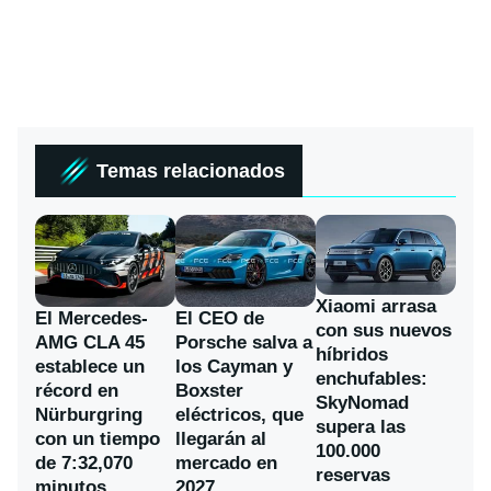
Temas relacionados
Xiaomi arrasa
El Mercedes-
El CEO de
con sus nuevos
AMG CLA 45
Porsche salva a
híbridos
establece un
los Cayman y
enchufables:
récord en
Boxster
SkyNomad
Nürburgring
eléctricos, que
supera las
con un tiempo
llegarán al
100.000
de 7:32,070
mercado en
reservas
minutos
2027