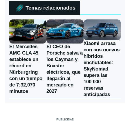
Temas relacionados
Xiaomi arrasa
El Mercedes-
El CEO de
con sus nuevos
AMG CLA 45
Porsche salva a
híbridos
establece un
los Cayman y
enchufables:
récord en
Boxster
SkyNomad
Nürburgring
eléctricos, que
supera las
con un tiempo
llegarán al
100.000
de 7:32,070
mercado en
reservas
minutos
2027
anticipadas