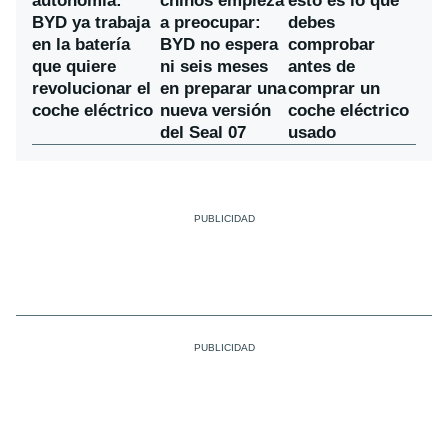
chinos empieza
autonomía:
esto es lo que
a preocupar:
BYD ya trabaja
debes
BYD no espera
en la batería
comprobar
ni seis meses
que quiere
antes de
en preparar una
revolucionar el
comprar un
nueva versión
coche eléctrico
coche eléctrico
del Seal 07
usado