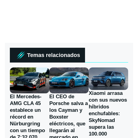
Temas relacionados
Xiaomi arrasa
El Mercedes-
El CEO de
con sus nuevos
AMG CLA 45
Porsche salva a
híbridos
establece un
los Cayman y
enchufables:
récord en
Boxster
SkyNomad
Nürburgring
eléctricos, que
supera las
con un tiempo
llegarán al
100.000
de 7:32,070
mercado en