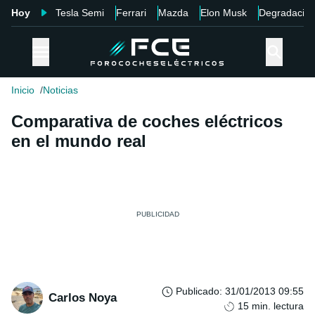
Hoy
Tesla Semi
Ferrari
Mazda
Elon Musk
Degradació
Inicio
Noticias
Comparativa de coches eléctricos
en el mundo real
Publicado
:
31/01/2013 09:55
Carlos Noya
15
min. lectura