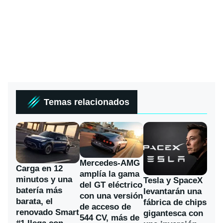
Temas relacionados
Mercedes-AMG
Carga en 12
amplía la gama
minutos y una
Tesla y SpaceX
del GT eléctrico
batería más
levantarán una
con una versión
barata, el
fábrica de chips
de acceso de
renovado Smart
gigantesca con
544 CV, más de