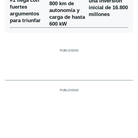
#1 llega con
una inversión
800 km de
fuertes
inicial de 16.800
autonomía y
argumentos
millones
carga de hasta
para triunfar
600 kW