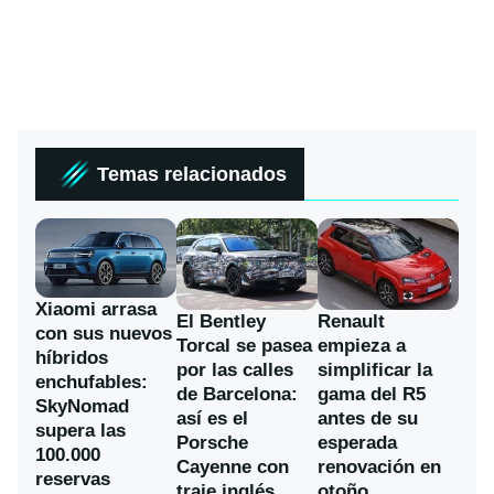
Temas relacionados
Xiaomi arrasa
El Bentley
Renault
con sus nuevos
Torcal se pasea
empieza a
híbridos
por las calles
simplificar la
enchufables:
de Barcelona:
gama del R5
SkyNomad
así es el
antes de su
supera las
Porsche
esperada
100.000
Cayenne con
renovación en
reservas
traje inglés
otoño