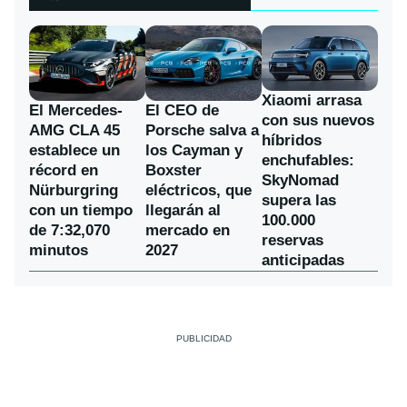
Xiaomi arrasa
El Mercedes-
El CEO de
con sus nuevos
AMG CLA 45
Porsche salva a
híbridos
establece un
los Cayman y
enchufables:
récord en
Boxster
SkyNomad
Nürburgring
eléctricos, que
supera las
con un tiempo
llegarán al
100.000
de 7:32,070
mercado en
reservas
minutos
2027
anticipadas