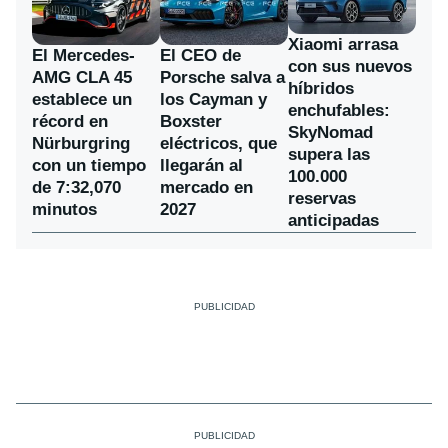
Xiaomi arrasa
El Mercedes-
El CEO de
con sus nuevos
AMG CLA 45
Porsche salva a
híbridos
establece un
los Cayman y
enchufables:
récord en
Boxster
SkyNomad
Nürburgring
eléctricos, que
supera las
con un tiempo
llegarán al
100.000
de 7:32,070
mercado en
reservas
minutos
2027
anticipadas