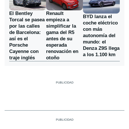
El Bentley
Renault
BYD lanza el
Torcal se pasea
empieza a
coche eléctrico
por las calles
simplificar la
con más
de Barcelona:
gama del R5
autonomía del
así es el
antes de su
mundo: el
Porsche
esperada
Denza Z9S llega
Cayenne con
renovación en
a los 1.100 km
traje inglés
otoño