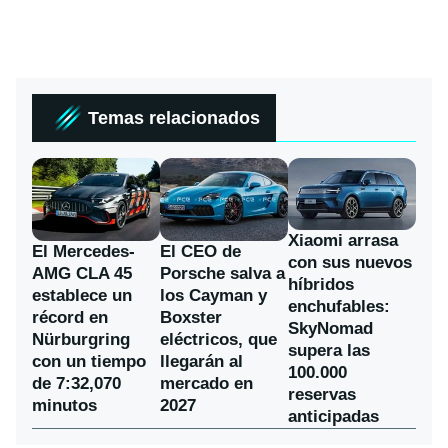
Temas relacionados
Xiaomi arrasa
El Mercedes-
El CEO de
con sus nuevos
AMG CLA 45
Porsche salva a
híbridos
establece un
los Cayman y
enchufables:
récord en
Boxster
SkyNomad
Nürburgring
eléctricos, que
supera las
con un tiempo
llegarán al
100.000
de 7:32,070
mercado en
reservas
minutos
2027
anticipadas