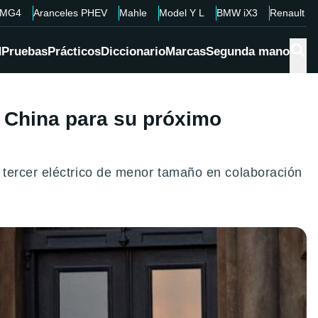
MG4
Aranceles PHEV
Mahle
Model Y L
BMW iX3
Renault 4
d
Pruebas
Prácticos
Diccionario
Marcas
Segunda mano
 a China para su próximo
 tercer eléctrico de menor tamaño en colaboración