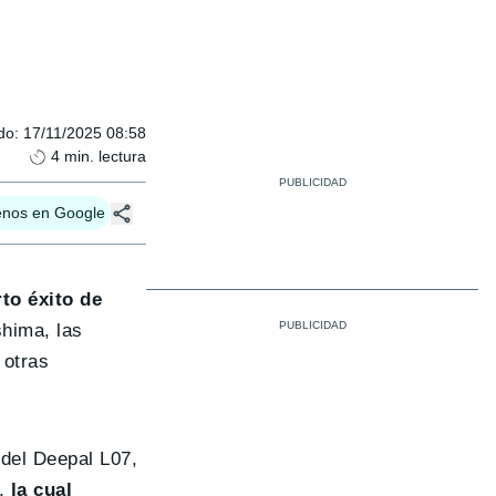
do
:
17/11/2025 08:58
4
min. lectura
enos en Google
to éxito de
shima, las
 otras
del Deepal L07,
a,
la cual