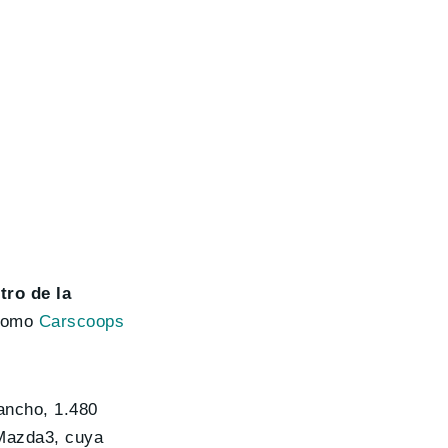
stro de la
 como
Carscoops
ancho, 1.480
 Mazda3, cuya