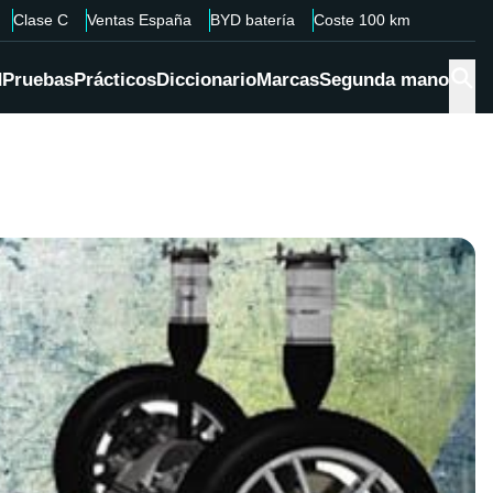
Clase C
Ventas España
BYD batería
Coste 100 km
d
Pruebas
Prácticos
Diccionario
Marcas
Segunda mano