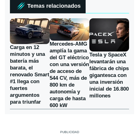
Temas relacionados
Mercedes-AMG
Carga en 12
amplía la gama
minutos y una
Tesla y SpaceX
del GT eléctrico
batería más
levantarán una
con una versión
barata, el
fábrica de chips
de acceso de
renovado Smart
gigantesca con
544 CV, más de
#1 llega con
una inversión
800 km de
fuertes
inicial de 16.800
autonomía y
argumentos
millones
carga de hasta
para triunfar
600 kW