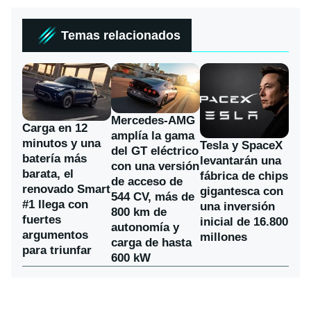
Temas relacionados
Mercedes-AMG
Carga en 12
amplía la gama
minutos y una
Tesla y SpaceX
del GT eléctrico
batería más
levantarán una
con una versión
barata, el
fábrica de chips
de acceso de
renovado Smart
gigantesca con
544 CV, más de
#1 llega con
una inversión
800 km de
fuertes
inicial de 16.800
autonomía y
argumentos
millones
carga de hasta
para triunfar
600 kW