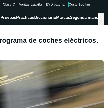
Clase C
Ventas España
BYD batería
Coste 100 km
d
Pruebas
Prácticos
Diccionario
Marcas
Segunda mano
programa de coches eléctricos.