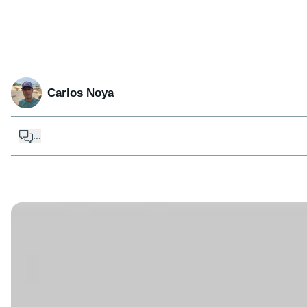
Carlos Noya
...