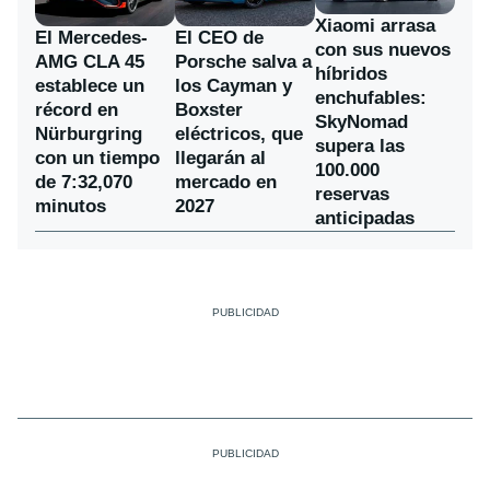
Xiaomi arrasa
El Mercedes-
El CEO de
con sus nuevos
AMG CLA 45
Porsche salva a
híbridos
establece un
los Cayman y
enchufables:
récord en
Boxster
SkyNomad
Nürburgring
eléctricos, que
supera las
con un tiempo
llegarán al
100.000
de 7:32,070
mercado en
reservas
minutos
2027
anticipadas