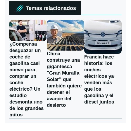
Temas relacionados
¿Compensa
desguazar un
China
coche de
Francia hace
construye una
gasolina casi
historia: los
gigantesca
nuevo para
coches
"Gran Muralla
comprar un
eléctricos ya
Solar" que
coche
venden más
también quiere
eléctrico? Un
que los
detener el
estudio
gasolina y el
avance del
desmonta uno
diésel juntos
desierto
de los grandes
mitos