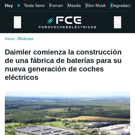
Hoy
Tesla Semi
Ferrari
Mazda
Elon Musk
Degradació
Inicio
Noticias
Daimler comienza la construcción
de una fábrica de baterías para su
nueva generación de coches
eléctricos